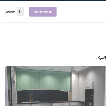
جستجو
09170400888
لاسیک