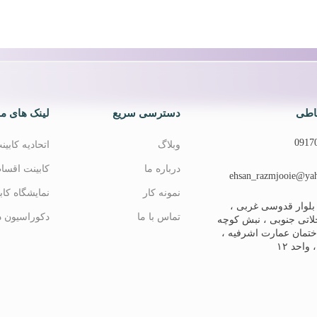
باطی
دسترسی سریع
لینک های مف
0917
وبلاگ
اتحادیه کابی
درباره ما
کابینت اقسا
ehsan_razmjooie@ya
نمونه کار
نمایشگاه کاب
 بلوار قدوسی غربی ،
تماس با ما
دکوراسیون د
حلاتی جنوبی ، نبش کوچه
ساختمان عمارت اشرفیه ،