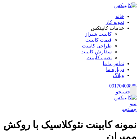
خانه
نمونه کار
خدمات کابینکس
کابینت شیراز
قیمت کابینت
طراحی کابینت
سفارش کابینت
نصب کابینت
تماس با ما
درباره ما
وبلاگ
09170400888
جستجو
منو
جستجو
نمونه کابینت نئوکلاسیک با روکش
ممبران