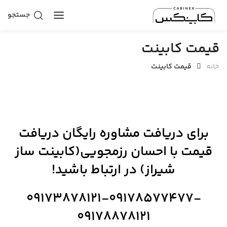
جستجو
قیمت کابینت
خانه
قیمت کابینت
برای دریافت مشاوره رایگان دریافت
قیمت با احسان رزمجویی(کابینت ساز
شیراز) در ارتباط باشید!
09173878121-09178577477-
09178878121