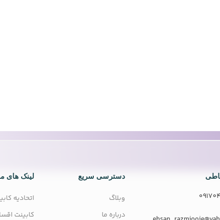
باطی
دسترسی سریع
لینک های مف
09170
وبلاگ
اتحادیه کابی
درباره ما
کابینت اقسا
ehsan_razmjooie@ya