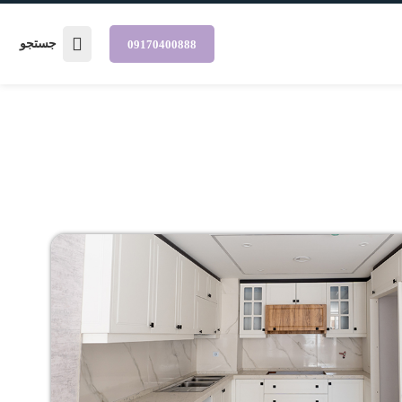
جستجو
09170400888