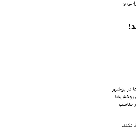
احی و
د!
ا در بوشهر
ند. این روکش‌ها
ار مناسب