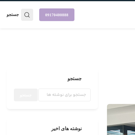
جستجو
09170400888
جستجو
جستجو
نوشته های اخیر