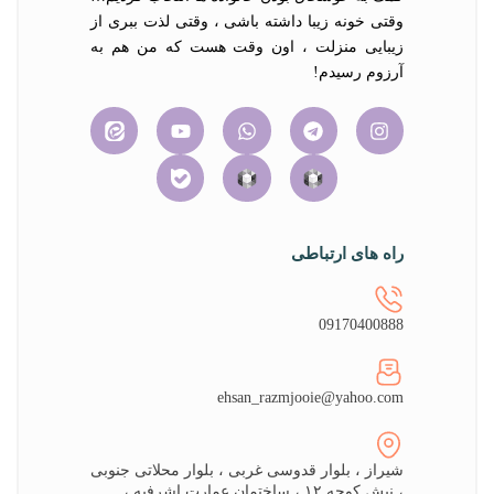
وقتی خونه زیبا داشته باشی ، وقتی لذت ببری از
زیبایی منزلت ، اون وقت هست که من هم به
آرزوم رسیدم!
راه های ارتباطی
09170400888
ehsan_razmjooie@yahoo.com
شیراز ، بلوار قدوسی غربی ، بلوار محلاتی جنوبی
، نبش کوچه ۱۲ ، ساختمان عمارت اشرفیه ،