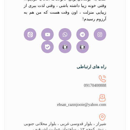
وقتی خونه زیبا داشته باشی ، وقتی لذت ببری از
زیبایی منزلت ، اون وقت هست که من هم به
آرزوم رسیدم!
راه های ارتباطی
09170400888
ehsan_razmjooie@yahoo.com
شیراز ، بلوار قدوسی غربی ، بلوار محلاتی جنوبی
، نبش کوچه ۱۲ ، ساختمان عمارت اشرفیه ،