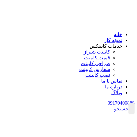
خانه
نمونه کار
خدمات کابینکس
کابینت شیراز
قیمت کابینت
طراحی کابینت
سفارش کابینت
نصب کابینت
تماس با ما
درباره ما
وبلاگ
09170400888
جستجو