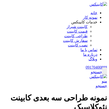
خانه
نمونه کار
خدمات کابینکس
کابینت شیراز
قیمت کابینت
طراحی کابینت
سفارش کابینت
نصب کابینت
تماس با ما
درباره ما
وبلاگ
09170400888
جستجو
منو
جستجو
نمونه طراحی سه بعدی کابینت
نئوکلاسیک