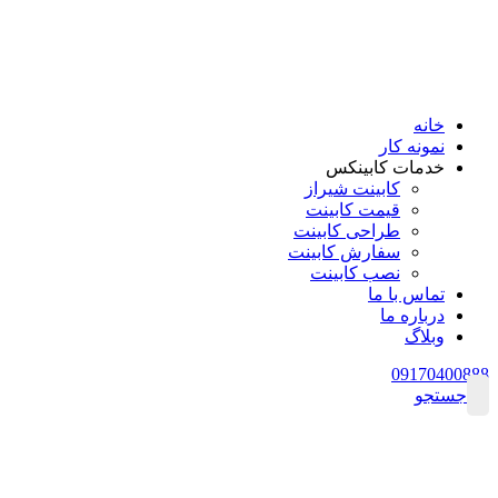
خانه
نمونه کار
خدمات کابینکس
کابینت شیراز
قیمت کابینت
طراحی کابینت
سفارش کابینت
نصب کابینت
تماس با ما
درباره ما
وبلاگ
09170400888
جستجو